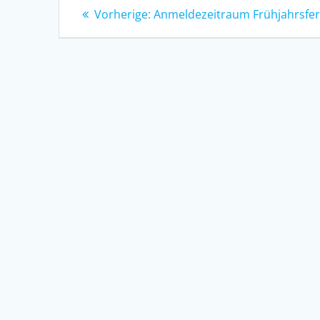
Beitragsnavigation
Vorheriger
Vorherige:
Anmeldezeitraum Frühjahrsfer
Beitrag: