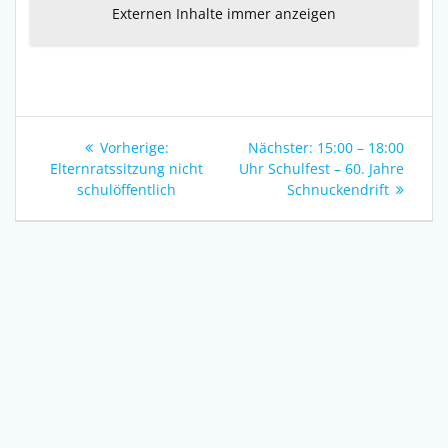
Externen Inhalte immer anzeigen
Beitragsnavigation
Vorheriger
Nächster
Vorherige:
Nächster:
15:00 – 18:00
Beitrag:
Beitrag:
Elternratssitzung nicht
Uhr Schulfest – 60. Jahre
schulöffentlich
Schnuckendrift