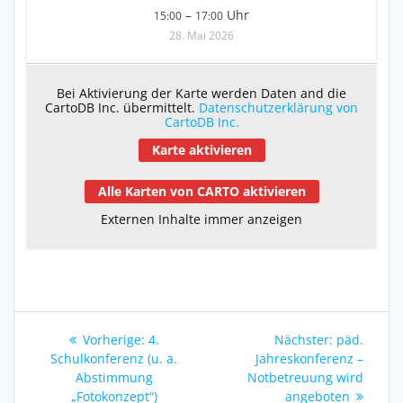
–
Uhr
15:00
17:00
28. Mai 2026
Bei Aktivierung der Karte werden Daten and die
CartoDB Inc. übermittelt.
Datenschutzerklärung von
CartoDB Inc.
Karte aktivieren
Alle Karten von CARTO aktivieren
Externen Inhalte immer anzeigen
Beitragsnavigation
Vorheriger
Nächster
Vorherige:
4.
Nächster:
päd.
Beitrag:
Beitrag:
Schulkonferenz (u. a.
Jahreskonferenz –
Abstimmung
Notbetreuung wird
„Fotokonzept“)
angeboten