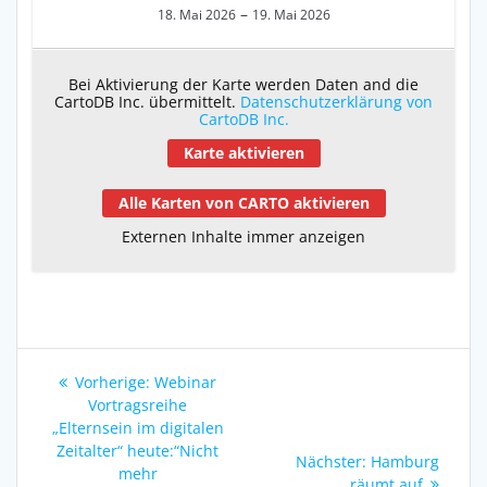
–
18. Mai 2026
19. Mai 2026
Bei Aktivierung der Karte werden Daten and die
CartoDB Inc. übermittelt.
Datenschutzerklärung von
CartoDB Inc.
Karte aktivieren
Alle Karten von CARTO aktivieren
Externen Inhalte immer anzeigen
Beitragsnavigation
Vorheriger
Vorherige:
Webinar
Beitrag:
Vortragsreihe
„Elternsein im digitalen
Zeitalter“ heute:“Nicht
Nächster
Nächster:
Hamburg
mehr
Beitrag:
räumt auf