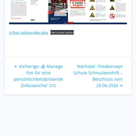
d-flyer-sichere-elbe-data
Herunterladen
Beitragsnavigation
Vorheriger
Nächster
Vorherige:
🎪 Manege
Nächster:
Fotokonzept
Beitrag:
Beitrag:
frei für eine
Schule Schnuckendrift –
persönlichkeitsbildende
Beschluss vom
Zirkuswoche! 🤹‍♀️✨
29.06.2026