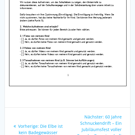
Beitragsnavigation
Nächster
Nächster:
60 Jahre
Beitrag:
Schnuckendrift – Ein
Vorheriger
Vorherige:
Die Elbe ist
Jubiläumsfest voller
Beitrag:
kein Badegewässer